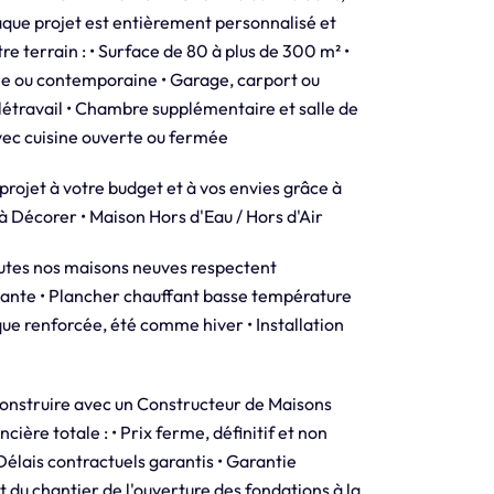
que projet est entièrement personnalisé et
re terrain : • Surface de 80 à plus de 300 m² •
lle ou contemporaine • Garage, carport ou
élétravail • Chambre supplémentaire et salle de
vec cuisine ouverte ou fermée
jet à votre budget et à vos envies grâce à
 à Décorer • Maison Hors d'Eau / Hors d'Air
 nos maisons neuves respectent
ante • Plancher chauffant basse température
que renforcée, été comme hiver • Installation
ruire avec un Constructeur de Maisons
cière totale : • Prix ferme, définitif et non
 Délais contractuels garantis • Garantie
u chantier de l'ouverture des fondations à la