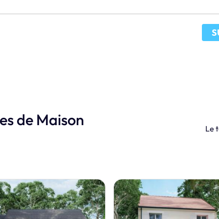
S
les de Maison
Le t