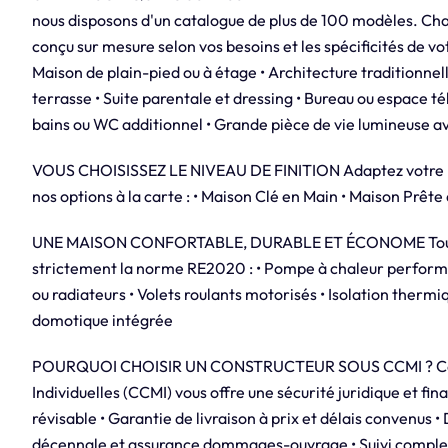
nous disposons d'un catalogue de plus de 100 modèles. Cha
conçu sur mesure selon vos besoins et les spécificités de vot
Maison de plain-pied ou à étage • Architecture traditionne
terrasse • Suite parentale et dressing • Bureau ou espace t
bains ou WC additionnel • Grande pièce de vie lumineuse a
VOUS CHOISISSEZ LE NIVEAU DE FINITION Adaptez votre pro
nos options à la carte : • Maison Clé en Main • Maison Prête
UNE MAISON CONFORTABLE, DURABLE ET ÉCONOME Toutes
strictement la norme RE2020 : • Pompe à chaleur perform
ou radiateurs • Volets roulants motorisés • Isolation thermi
domotique intégrée
POURQUOI CHOISIR UN CONSTRUCTEUR SOUS CCMI ? Const
Individuelles (CCMI) vous offre une sécurité juridique et finan
révisable • Garantie de livraison à prix et délais convenus •
décennale et assurance dommages-ouvrage • Suivi complet d