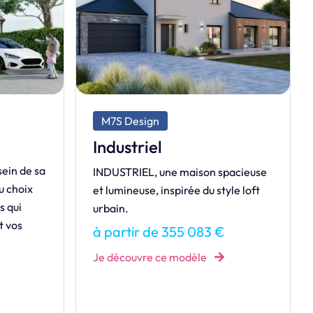
M7S Design
Élégance
pacieuse
Découvrez ÉLÉGANCE, la maison
yle loft
aux lignes épurées et au toit plat qui
redéfinit la modernité.
à partir de 291 462 €
Je découvre ce modèle