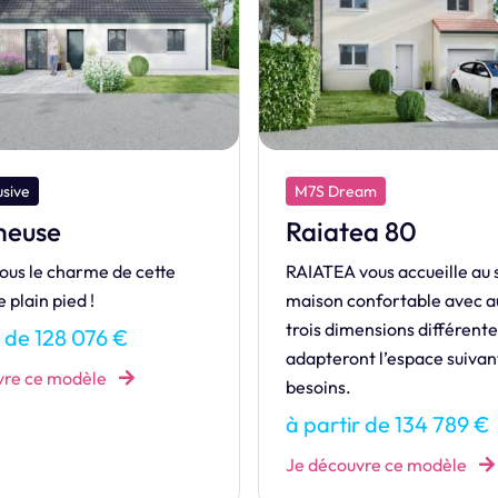
am
M7S Design
ea 80
Industriel
ous accueille au sein de sa
INDUSTRIEL, une maison s
nfortable avec au choix
et lumineuse, inspirée du st
ensions différentes qui
urbain.
t l’espace suivant vos
à partir de 355 083 €
Je découvre ce modèle
r de 134 789 €
vre ce modèle