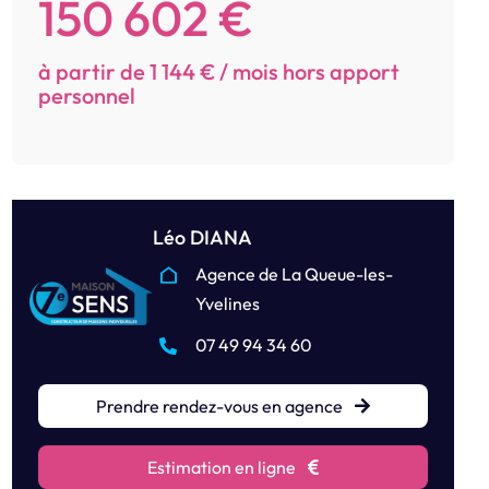
150 602 €
à partir de 1 144 € / mois hors apport
personnel
Léo DIANA
Agence de La Queue-les-
Yvelines
07 49 94 34 60
Prendre rendez-vous en agence
Estimation en ligne