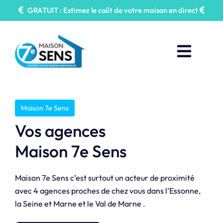
Passer
GRATUIT : Estimez le coût de votre maison en direct
au
contenu
Toggl
Naviga
Faire construire
Maison 7e Sens
Nos Annonces
Vos agences
Maison 7e Sens
Maisons 7e Sens
Maison 7e Sens c’est surtout un acteur de proximité
Prendre Rendez-vous
avec 4 agences proches de chez vous dans l’Essonne,
la Seine et Marne et le Val de Marne .
Contactez-nous