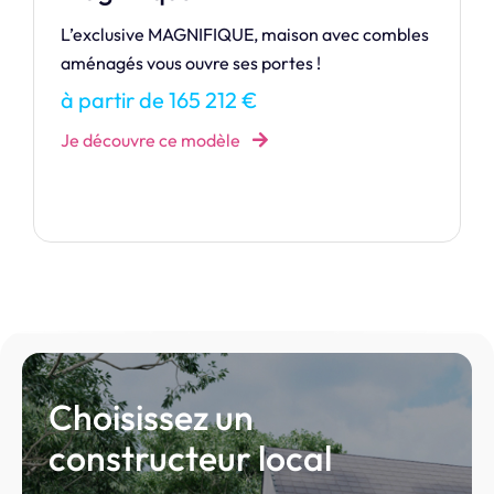
vec combles
RAIATEA vous accueille au sein de sa mais
confortable avec au choix trois dimension
différentes qui adapteront l’espace suivan
besoins.
à partir de 142 237 €
Je découvre ce modèle
Choisissez un
constructeur local