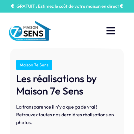
Passer
GRATUIT : Estimez le coût de votre maison en direct
au
contenu
Toggl
Naviga
Faire construire
Maison 7e Sens
Nos Annonces
Les réalisations by
Maison 7e Sens
Maisons 7e Sens
La transparence il n’y a que ça de vrai !
Prendre Rendez-vous
Retrouvez toutes nos dernières réalisations en
photos.
Contactez-nous