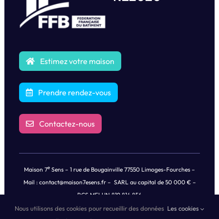
Estimez votre maison
Prendre rendez-vous
Contactez-nous
e
Maison 7
Sens – 1 rue de Bougainville 77550 Limoges-Fourches –
Mail :
contact@maison7esens.fr
– SARL au capital de 50 000 € –
RCS MELUN 819 814 856
Nous utilisons des cookies pour recueillir des données
Les cookies
© Copyright
2026 |
Mentions légales
|
Politique de Confidentialités