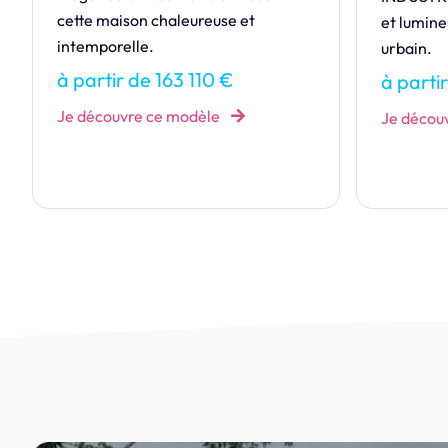
Charne
et lumineuse, inspirée du style loft
urbain.
à par
à partir de 355 083 €
Je déc
Je découvre ce modèle