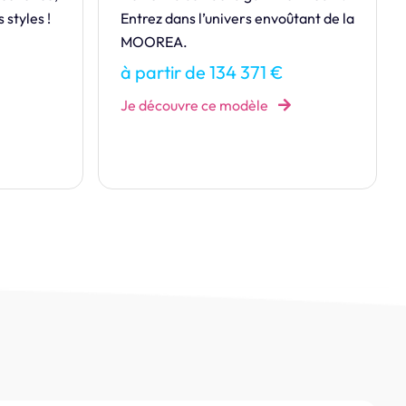
voûtant de la
de séduisants atouts qui vous feront
craquer !
€
à partir de 135 794 €
Je découvre ce modèle