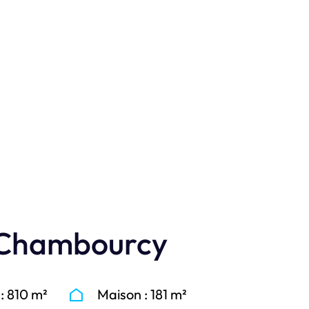
n photos.
à Chambourcy
 : 810 m²
Maison : 181 m²