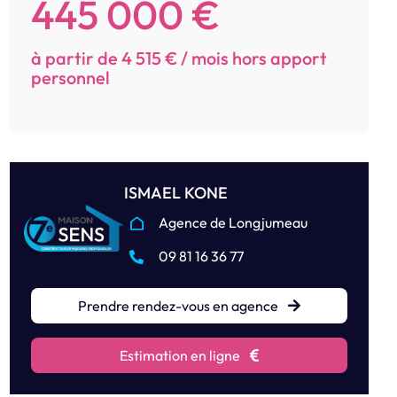
445 000 €
à partir de 4 515 € / mois hors apport
personnel
ISMAEL KONE
Agence de Longjumeau
09 81 16 36 77
Prendre rendez-vous en agence
Estimation en ligne