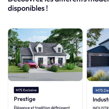
disponibles !
M7S Design
M7S Ex
Char
Industriel
Style 
INDUSTRIEL, une maison spacieuse