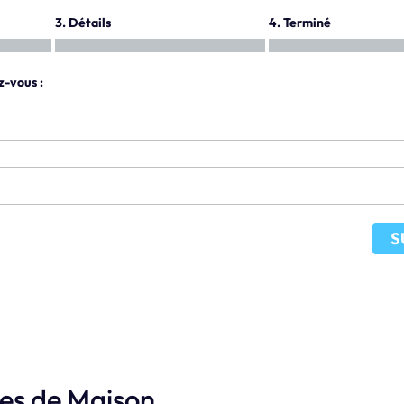
3. Détails
4. Terminé
z-vous :
S
les de Maison