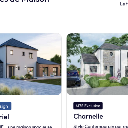
Le t
clusive
M7S Dream
nelle
Moorea 95
Contemporain par excellence,
Notre maison de la ga