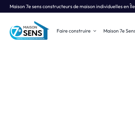
Passer
Maison 7e sens constructeurs de maison individuelles en Îl
au
contenu
Faire construire
Maison 7e Sen
Pourquoi 
Qui
Construire sa
Maiso
pourtant de n
de Ma
Je découvre
Je d
Nos Réali
Retrouvez tout