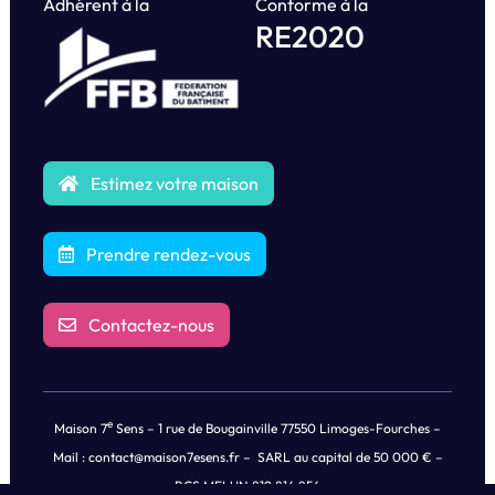
Adhérent à la
Conforme à la
RE2020
Estimez votre maison
Prendre rendez-vous
Contactez-nous
e
Maison 7
Sens – 1 rue de Bougainville 77550 Limoges-Fourches –
Mail :
contact@maison7esens.fr
– SARL au capital de 50 000 € –
RCS MELUN 819 814 856