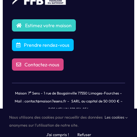
Estimez votre maison
Prendre rendez-vous
Contactez-nous
e
Maison 7
Sens – 1 rue de Bougainville 77550 Limoges-Fourches –
Mail :
contact@maison7esens.fr
– SARL au capital de 50 000 € –
RCS MELUN 819 814 856
Nous utilisons des cookies pour recueillir des données
Les cookies
© Copyright
2026 |
Mentions légales
|
Politique de Confidentialités
anonymes sur l'utilisation de notre site.
des Données
| Tous droits réservés | Propulsé by
Oricom®
J'ai compris !
Refuser