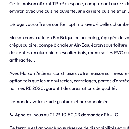
Cette maison offrant 113m² d'espace, comprenant au rez-de
environ avec une cuisine ouverte, une arrière cuisine et un 
L'étage vous offre un confort optimal avec 4 belles chambre
Maison construite en Bio Brique ou parpaing, équipée de v
crépusculaire, pompe à chaleur Air/Eau, écran sous toiture,
descentes en aluminium, escalier bois, menuiseries PVC ou
anthracite...
Avec Maison 7e Sens, construisez votre maison sur mesure
option tels que les menuiseries, carrelages, portes d’entrée
normes RE 2020, garantit des prestations de qualité.
Demandez votre étude gratuite et personnalisée.
📞 Appelez-nous au 01.73.10.50.23 demandez PAULO.
Ce terrain est annoncé sous réserve de disponibilités et aut