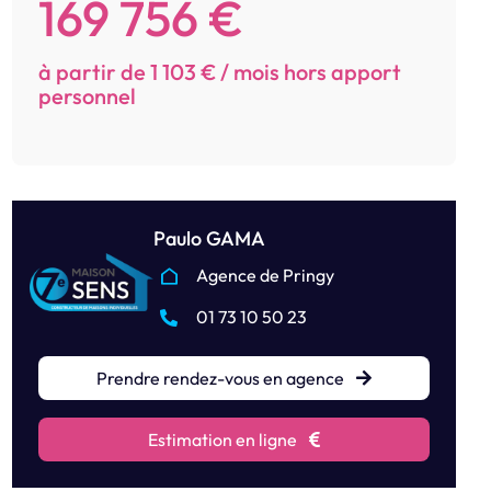
169 756 €
à partir de 1 103 € / mois hors apport
personnel
Paulo GAMA
Agence de Pringy
01 73 10 50 23
Prendre rendez-vous en agence
Estimation en ligne