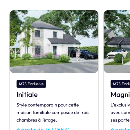
M7S Exclusive
M7S Dre
Magnifique
Tetia
L’exclusive MAGNIFIQUE, maison
Réalisez 
avec combles aménagés vous ouvre
votre ma
ses portes !
modèle ac
modestes
à partir de 165 212 €