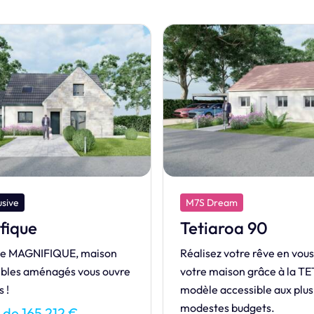
am
M7S Design
roa 90
Cristal
votre rêve en vous offrant
Laissez la lumière envahir 
ison grâce à la TETIAORA,
intérieur avec CRISTAL, u
cessible aux plus
où design et clarté se renc
 budgets.