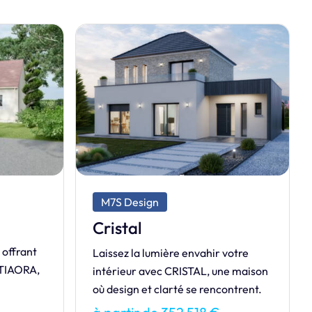
M7S Exclusive
Fascination
FASCINATION est l’alliance parfaite
votre
entre modernité et confort.
ne maison
ontrent.
à partir de 166 788 €