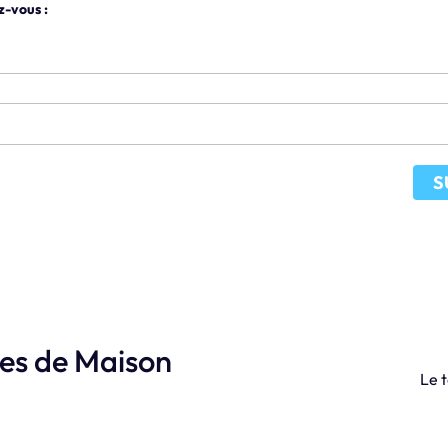
z-vous :
S
les de Maison
Le t