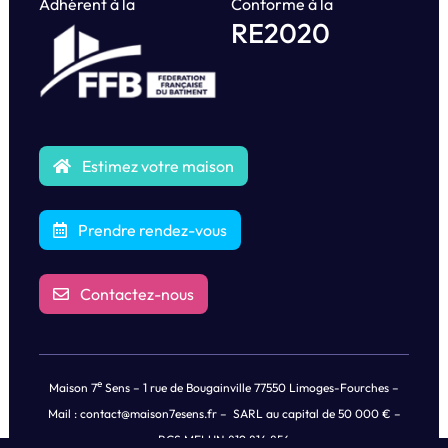
Adhérent à la
Conforme à la
RE2020
Estimez votre maison
Prendre rendez-vous
Contactez-nous
e
Maison 7
Sens – 1 rue de Bougainville 77550 Limoges-Fourches –
Mail :
contact@maison7esens.fr
– SARL au capital de 50 000 € –
RCS MELUN 819 814 856