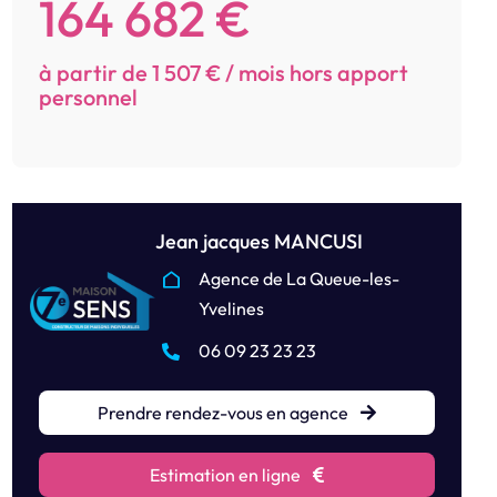
164 682 €
à partir de 1 507 € / mois hors apport
personnel
Jean jacques MANCUSI
Agence de La Queue-les-
Yvelines
06 09 23 23 23
Prendre rendez-vous en agence
Estimation en ligne