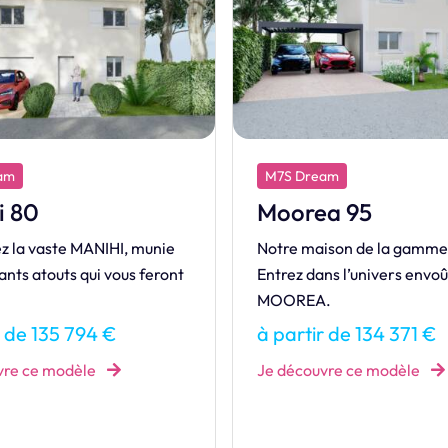
am
M7S Dream
i 80
Moorea 95
z la vaste MANIHI, munie
Notre maison de la gamm
ants atouts qui vous feront
Entrez dans l’univers envoû
MOOREA.
r de 135 794 €
à partir de 134 371 €
vre ce modèle
Je découvre ce modèle