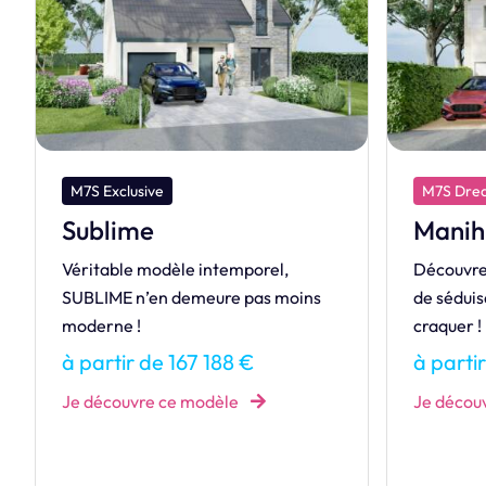
M7S Exclusive
M7S Dre
Sublime
Manih
Véritable modèle intemporel,
Découvre
SUBLIME n’en demeure pas moins
de séduis
moderne !
craquer !
à partir de 167 188 €
à parti
Je découvre ce modèle
Je décou