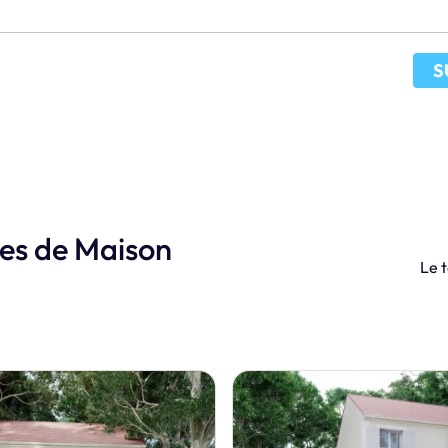
S
les de Maison
Le t