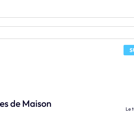
S
les de Maison
Le t