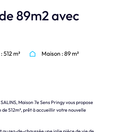
 de 89m2 avec
 : 512 m²
Maison : 89 m²
 SALINS, Maison 7e Sens Pringy vous propose
 de 512m², prêt à accueillir votre nouvelle
 au rez-de-chaussée une jolie pièce de vie de