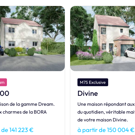
usive
M7S Exclusive
e
Magnifique
on répondant aux besoins
L’exclusive MAGNIFIQUE, 
ien, véritable maitre mot
avec combles aménagés vo
maison Divine.
ses portes !
r de 150 004 €
à partir de 165 212 €