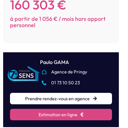
160 303 €
à partir de 1 056 € / mois hors apport
personnel
Paulo GAMA
Agence de Pringy
01 73 10 50 23
Prendre rendez-vous en agence
Estimation en ligne