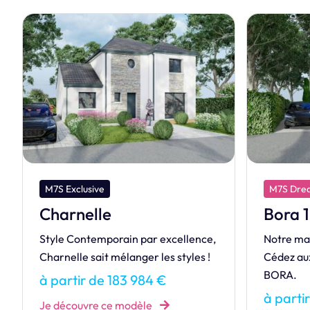
M7S Dream
M7S Excl
Bora 100
Divin
Notre maison de la gamme Dream.
Une mais
Cédez aux charmes de la BORA
du quotid
BORA.
de votre 
à partir de 141 223 €
à parti