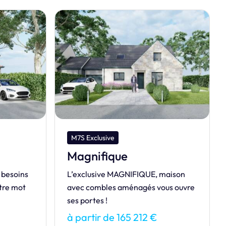
M7S Exclusive
Remarquable
maison
Venez découvrir l’innovante maison
us ouvre
REMARQUABLE !
à partir de 160 328 €
Je découvre ce modèle