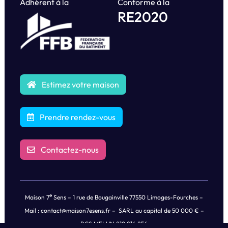
Adhérent à la
Conforme à la
RE2020
Estimez votre maison
Prendre rendez-vous
Contactez-nous
e
Maison 7
Sens – 1 rue de Bougainville 77550 Limoges-Fourches –
Mail :
contact@maison7esens.fr
– SARL au capital de 50 000 € –
RCS MELUN 819 814 856