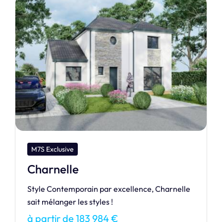
M7S Exclusive
Remarquable
Venez découvrir l’innovante maison
REMARQUABLE !
à partir de 160 328 €