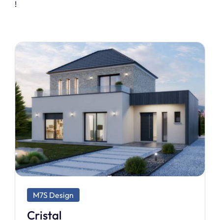
!
M7S Dream
Tetiaroa 80 B