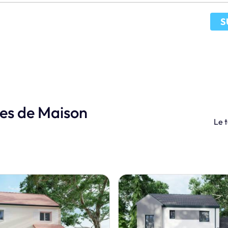
S
les de Maison
Le t