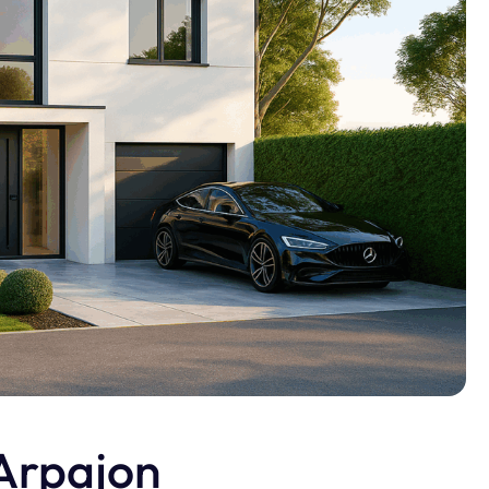
n photos.
 Arpajon