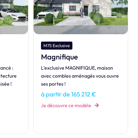
M7S Design
Loft
, maison
LOFT, une maison audacieuse où
vous ouvre
espace et liberté prennent tout leur
sens.
€
à partir de 463 328 €
Je découvre ce modèle