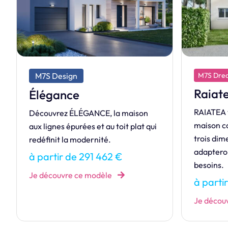
M7S Dream
M7S Ex
Raiatea 80
Tend
RAIATEA vous accueille au sein de sa
Fronton
maison confortable avec au choix
trio ga
trois dimensions différentes qui
stylée 
adapteront l’espace suivant vos
à par
besoins.
Je déc
à partir de 134 789 €
Je découvre ce modèle