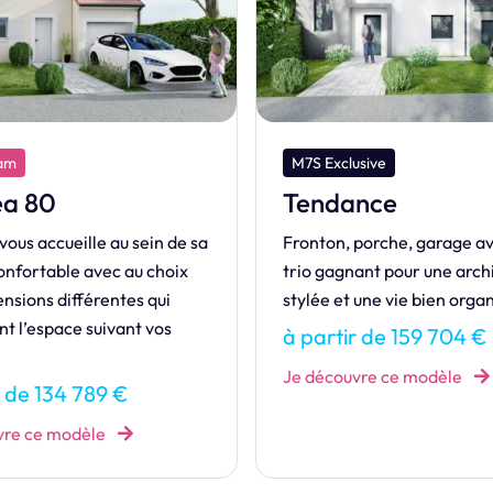
clusive
M7S Exclusive
ance
Magnifique
, porche, garage avancé :
L’exclusive MAGNIFIQUE
gnant pour une architecture
avec combles aménagés 
et une vie bien organisée !
ses portes !
tir de 159 704 €
à partir de 165 212 
ouvre ce modèle
Je découvre ce modèle