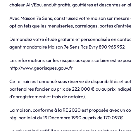
chaleur Air/Eau, enduit gratté, gouttières et descentes en a
Avec Maison 7e Sens, construisez votre maison sur mesure
option tels que les menuiseries, carrelages, portes d’entrée,
Demandez votre étude gratuite et personnalisée en contac
agent mandataire Maison 7e Sens Rcs Evry 890 965 932
Les informations sur les risques auxquels ce bien est exposé
http://www.georisques.gouv.fr
Ce terrain est annoncé sous réserve de disponibilités et aut
partenaires foncier au prix de 222 000 € ou au prix indiqué
d’enregistrement et frais de notaire).
La maison, conforme à la RE 2020 est proposée avec un con
régi par la loi du 19 Décembre 1990 au prix de 170 097€.
Le prix est indicatif, il ne comprend pas les peintures, les re