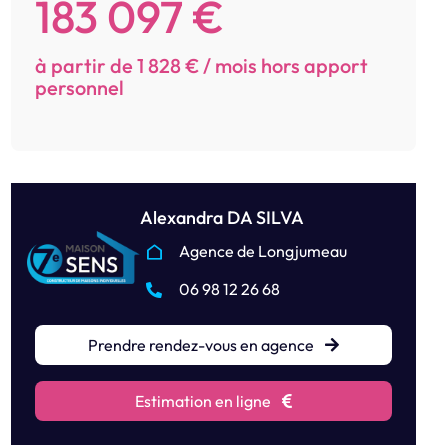
183 097 €
à partir de 1 828 € / mois hors apport
personnel
Alexandra DA SILVA
Agence de Longjumeau
06 98 12 26 68
Prendre rendez-vous en agence
Estimation en ligne