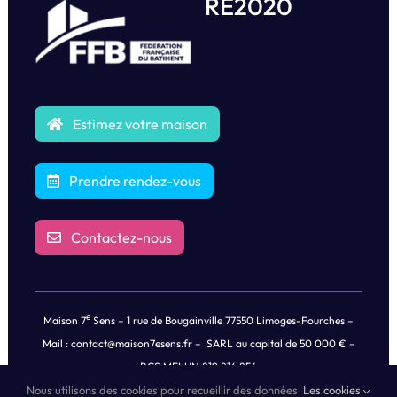
RE2020
Estimez votre maison
Prendre rendez-vous
Contactez-nous
e
Maison 7
Sens – 1 rue de Bougainville 77550 Limoges-Fourches –
Mail :
contact@maison7esens.fr
– SARL au capital de 50 000 € –
RCS MELUN 819 814 856
Nous utilisons des cookies pour recueillir des données
Les cookies
© Copyright
2026 |
Mentions légales
|
Politique de Confidentialités