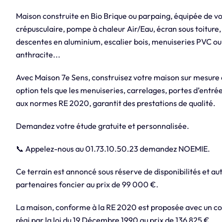
Maison construite en Bio Brique ou parpaing, équipée de v
crépusculaire, pompe à chaleur Air/Eau, écran sous toiture,
descentes en aluminium, escalier bois, menuiseries PVC ou
anthracite...
Avec Maison 7e Sens, construisez votre maison sur mesure
option tels que les menuiseries, carrelages, portes d’entrée
aux normes RE 2020, garantit des prestations de qualité.
Demandez votre étude gratuite et personnalisée.
📞 Appelez-nous au 01.73.10.50.23 demandez NOEMIE.
Ce terrain est annoncé sous réserve de disponibilités et aut
partenaires foncier au prix de 99 000 €.
La maison, conforme à la RE 2020 est proposée avec un con
régi par la loi du 19 Décembre 1990 au prix de 136 825 €.