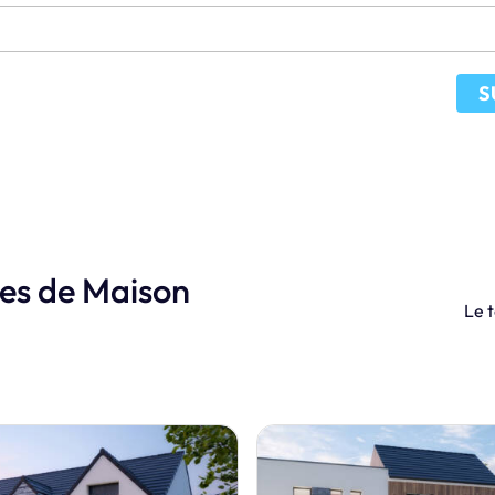
S
les de Maison
Le t