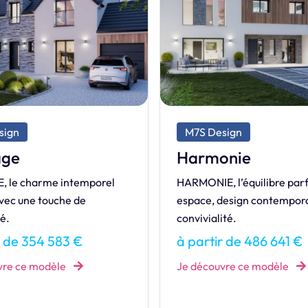
sign
M7S Dream
Bora 90
onie
Notre maison de la gamm
 l’équilibre parfait entre
Cédez aux charmes de la 
design contemporain et
BORA.
té.
à partir de 134 135 €
r de 486 641 €
Je découvre ce modèle
vre ce modèle