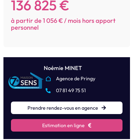
136 825 €
à partir de 1 056 € / mois hors apport
personnel
Noémie MINET
Agence de Pringy
07 81 49 75 51
Prendre rendez-vous en agence
Estimation en ligne