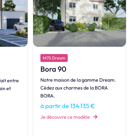
M7S Dream
Tetiaroa 80 B
e Dream.
Réalisez votre rêve en vous offrant
BORA
votre maison grâce à la TETIAORA,
modèle accessible aux plus
modestes budgets.
à partir de 117 110 €
Je découvre ce modèle