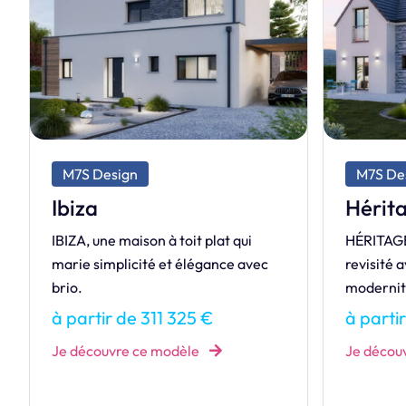
M7S Design
M7S De
Héritage
Harm
HÉRITAGE, le charme intemporel
HARMONIE,
revisité avec une touche de
espace, 
modernité.
conviviali
à partir de 354 583 €
à parti
Je découvre ce modèle
Je décou