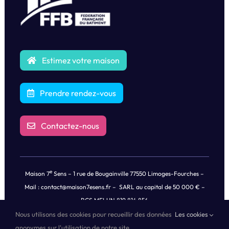
Estimez votre maison
Prendre rendez-vous
Contactez-nous
e
Maison 7
Sens – 1 rue de Bougainville 77550 Limoges-Fourches –
Mail :
contact@maison7esens.fr
– SARL au capital de 50 000 € –
RCS MELUN 819 814 856
Nous utilisons des cookies pour recueillir des données
Les cookies
© Copyright
2026 |
Mentions légales
|
Politique de Confidentialités
anonymes sur l'utilisation de notre site.
des Données
| Tous droits réservés | Propulsé by
Oricom®