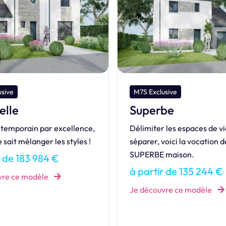
usive
M7S Exclusive
be
Initiale
 les espaces de vie sans les
Style contemporain pour c
voici la vocation de cette
maison familiale composée
 maison.
chambres à l'étage.
r de 135 244 €
à partir de 137 968 €
vre ce modèle
Je découvre ce modèle