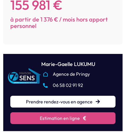
155 981 €
à partir de 1 376 € / mois hors apport
personnel
Marie-Gaelle LUKUMU
Agence de Pringy
06 58 02 91 92
Prendre rendez-vous en agence
Estimation en ligne