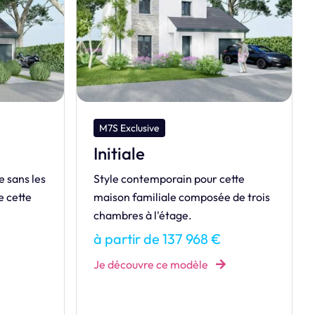
M7S Design
Héritage
ette
HÉRITAGE, le charme intemporel
 de trois
revisité avec une touche de
modernité.
à partir de 354 583 €
Je découvre ce modèle