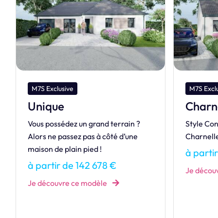
M7S Exclusive
M7S Excl
Charnelle
Super
Style Contemporain par excellence,
Délimiter
Charnelle sait mélanger les styles !
séparer, 
SUPERBE
à partir de 183 984 €
à parti
Je découvre ce modèle
Je décou