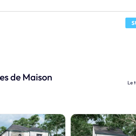
S
les de Maison
Le t