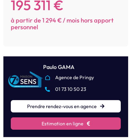
195 311 €
à partir de 1 294 € / mois hors apport
personnel
Paulo GAMA
Agence de Pringy
01 73 10 50 23
Prendre rendez-vous en agence
Estimation en ligne