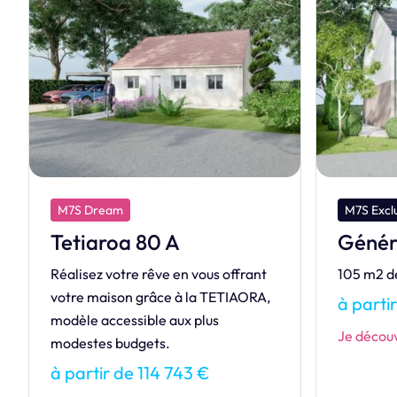
M7S Exclusive
M7S De
Généreuse
Hérit
105 m2 de bonheur…
HÉRITAGE
revisité 
à partir de 151 510 €
modernit
Je découvre ce modèle
à parti
Je décou