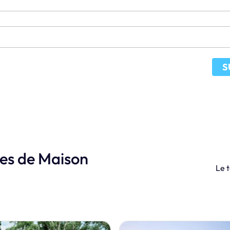
S
les de Maison
Le t