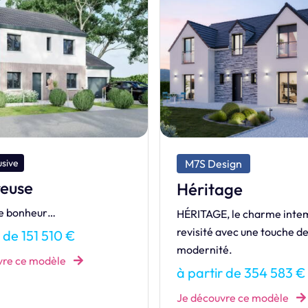
sign
M7S Design
age
Industriel
, le charme intemporel
INDUSTRIEL, une maison s
avec une touche de
et lumineuse, inspirée du st
é.
urbain.
r de 354 583 €
à partir de 355 083 €
vre ce modèle
Je découvre ce modèle