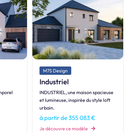
M7S Dream
Bora 100
Notre maison de la gamme Dream.
pacieuse
Cédez aux charmes de la BORA
yle loft
BORA.
à partir de 141 223 €
Je découvre ce modèle