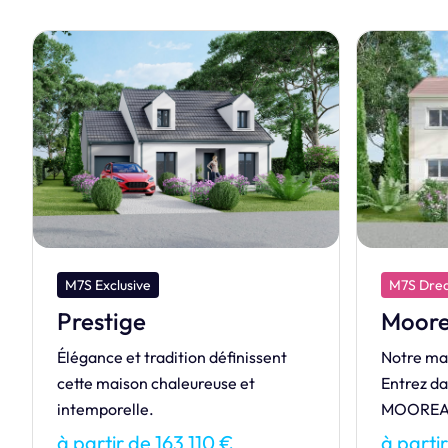
M7S Dream
M7S De
Moorea 85
Éléga
Notre maison de la gamme Dream.
Découvre
Entrez dans l’univers envoûtant de la
aux lignes
MOOREA.
redéfinit
à partir de 132 566 €
à parti