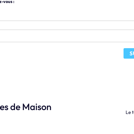
z-vous :
S
les de Maison
Le t