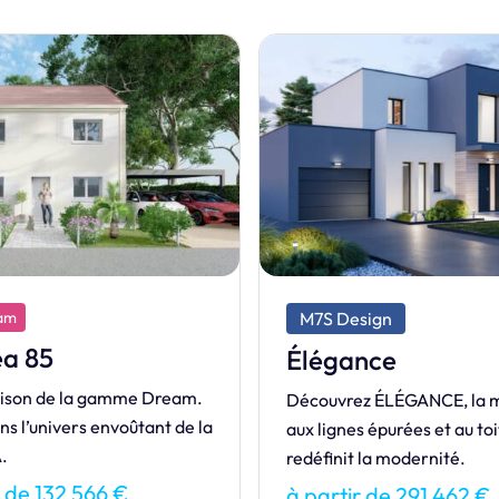
sign
M7S Dream
Bora 90
nce
Notre maison de la gamm
z ÉLÉGANCE, la maison
Cédez aux charmes de la 
 épurées et au toit plat qui
BORA.
 la modernité.
à partir de 134 135 €
r de 291 462 €