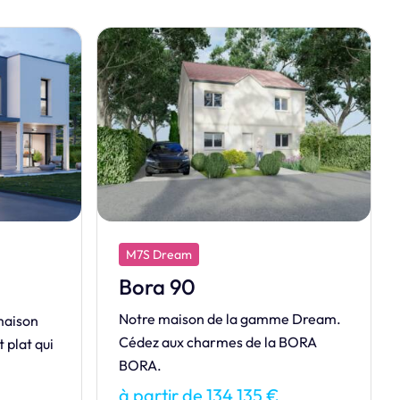
M7S Exclusive
Eminence
e Dream.
Véritable Best-seller, l'Eminence
BORA
sait allier espace, luminosité et
savoir vivre !
à partir de 157 146 €