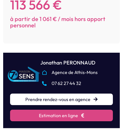
113 566 €
à partir de 1 061 € / mois hors apport
personnel
Jonathan PERONNAUD
Agence de Athis-Mons
07 62 27 44 32
Prendre rendez-vous en agence
Estimation en ligne