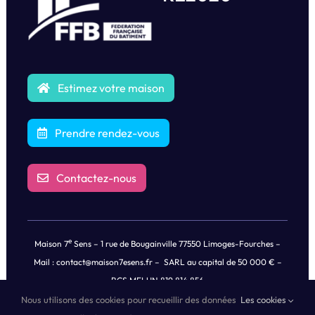
Estimez votre maison
Prendre rendez-vous
Contactez-nous
e
Maison 7
Sens – 1 rue de Bougainville 77550 Limoges-Fourches –
Mail :
contact@maison7esens.fr
– SARL au capital de 50 000 € –
RCS MELUN 819 814 856
Nous utilisons des cookies pour recueillir des données
Les cookies
© Copyright
2026 |
Mentions légales
|
Politique de Confidentialités