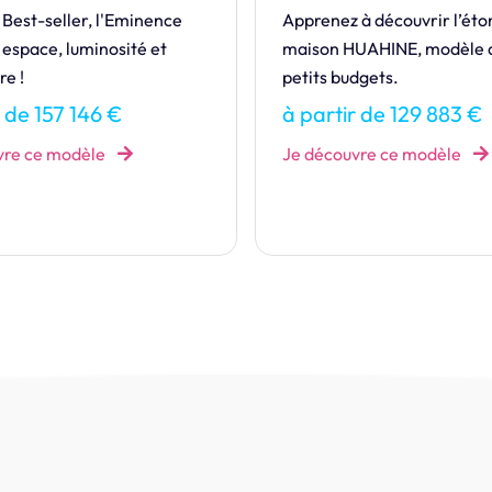
à découvrir l’étonnante
Réalisez votre rêve en vous
UAHINE, modèle dédié aux
votre maison grâce à la T
dgets.
modèle accessible aux plus
modestes budgets.
r de 129 883 €
à partir de 117 110 €
vre ce modèle
Je découvre ce modèle