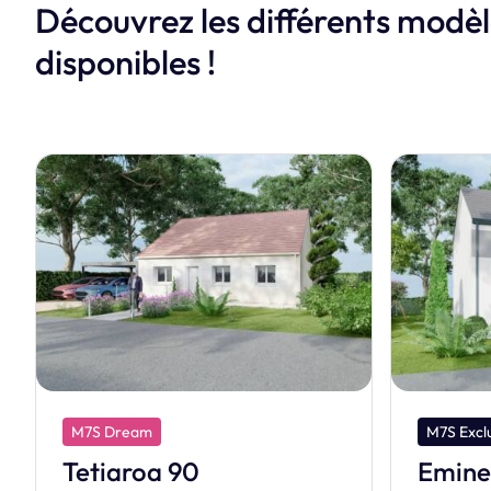
Découvrez les différents modè
disponibles !
M7S Exclusive
M7S Dre
Eminence
Huahi