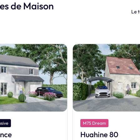
les de Maison
Le t
am
M7S Dream
ne 80
Tetiaroa 80 B