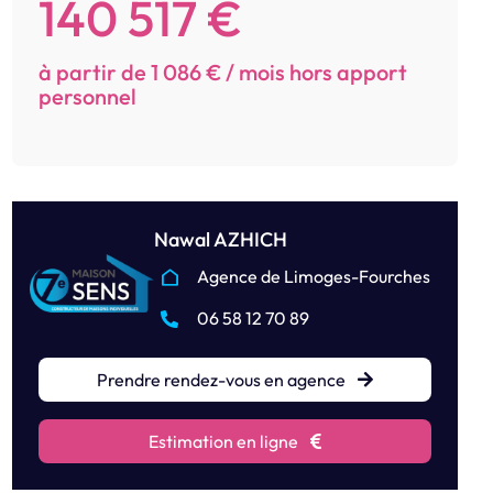
140 517 €
à partir de 1 086 € / mois hors apport
personnel
Nawal AZHICH
Agence de Limoges-Fourches
06 58 12 70 89
Prendre rendez-vous en agence
Estimation en ligne