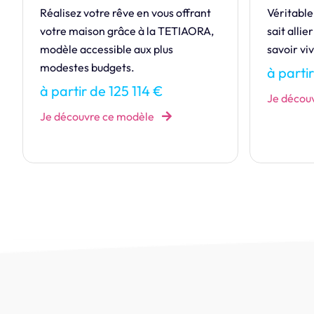
Véritable Best-seller, l'Eminence
Apprenez 
sait allier espace, luminosité et
maison H
savoir vivre !
petits bu
à partir de 157 146 €
à parti
Je découvre ce modèle
Je décou