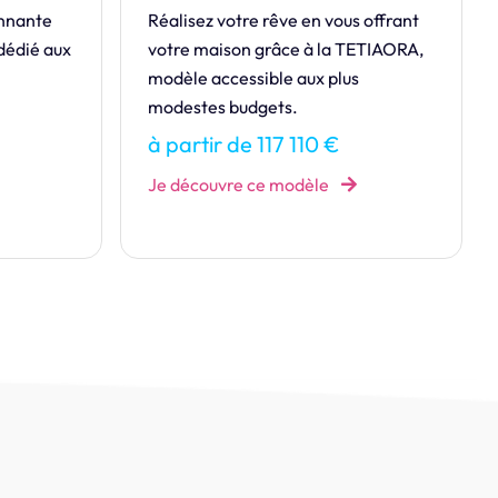
 offrant
Style Contemporain par excellence,
ETIAORA,
Charnelle sait mélanger les styles !
à partir de 183 984 €
Je découvre ce modèle