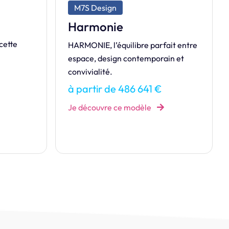
M7S Exclusive
Eminence
Véritable Best-seller, l'Eminence
ait entre
sait allier espace, luminosité et
in et
savoir vivre !
à partir de 157 146 €
Je découvre ce modèle