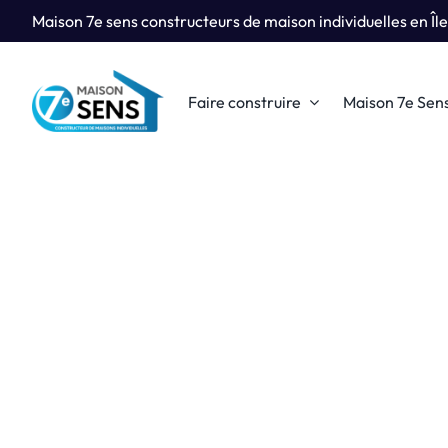
Passer
Maison 7e sens constructeurs de maison individuelles en Îl
au
contenu
Faire construire
Maison 7e Sen
Pourquoi 
Qui
Construire sa
Maiso
pourtant de n
de Ma
Je découvre
Je d
Nos Réali
Retrouvez tout