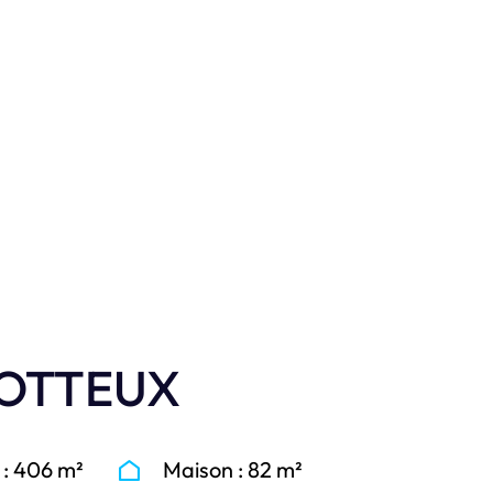
n photos.
OTTEUX
 : 406 m²
Maison : 82 m²