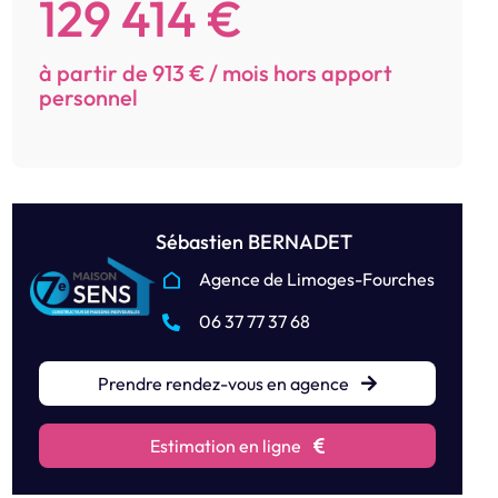
129 414 €
à partir de 913 € / mois hors apport
personnel
Sébastien BERNADET
Agence de Limoges-Fourches
06 37 77 37 68
Prendre rendez-vous en agence
Estimation en ligne