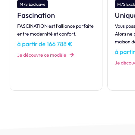
M7S Exclusive
M7S Excl
Unique
Char
Vous possédez un grand terrain ?
Tombez s
Alors ne passez pas à côté d’une
maison de
maison de plain pied !
à parti
à partir de 142 678 €
Je décou
Je découvre ce modèle