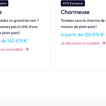
usive
M7S Design
meuse
Harmonie
ous le charme de cette
HARMONIE, l’équilibre parf
 plain pied !
espace, design contempora
convivialité.
r de 128 076 €
à partir de 486 641 €
vre ce modèle
Je découvre ce modèle