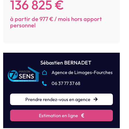
136 825 €
à partir de 977 € / mois hors apport
personnel
Sébastien BERNADET
Agence de Limoges-Fourches
06 37 77 37 68
Prendre rendez-vous en agence
Estimation en ligne