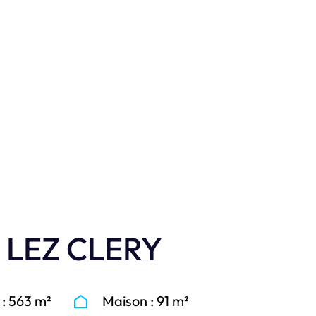
n photos.
 LEZ CLERY
 : 563 m²
Maison : 91 m²