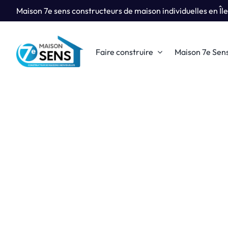
Passer
Maison 7e sens constructeurs de maison individuelles en Îl
au
contenu
Faire construire
Maison 7e Sen
Pourquoi 
Qui
Construire sa
Maiso
pourtant de n
de Ma
Je découvre
Je d
Nos Réali
Retrouvez tout