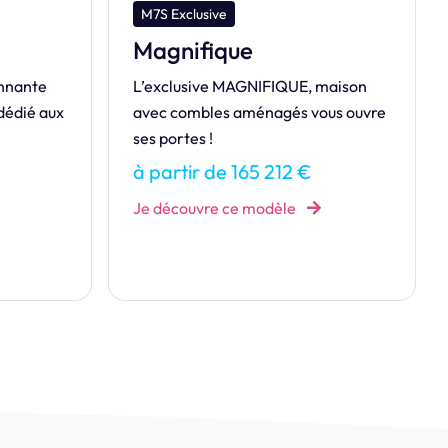
M7S Exclusive
Initiale
maison
Style contemporain pour cette
us ouvre
maison familiale composée de trois
chambres à l'étage.
à partir de 137 968 €
Je découvre ce modèle