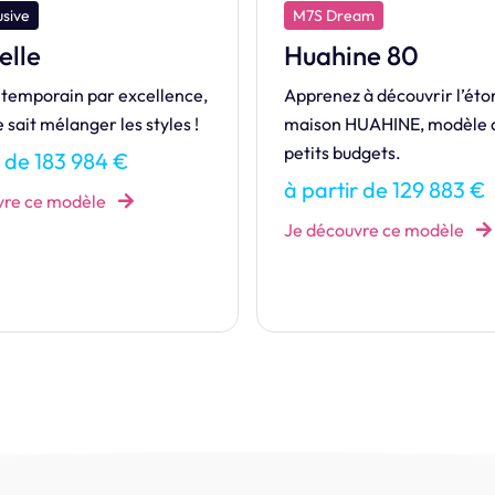
am
M7S Exclusive
ne 80
Magnifique
 à découvrir l’étonnante
L’exclusive MAGNIFIQUE, 
UAHINE, modèle dédié aux
avec combles aménagés vo
dgets.
ses portes !
r de 129 883 €
à partir de 165 212 €
vre ce modèle
Je découvre ce modèle