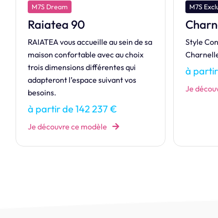
M7S Exclusive
M7S Dre
Charnelle
Huahi
Style Contemporain par excellence,
Apprenez
Charnelle sait mélanger les styles !
maison H
petits bu
à partir de 183 984 €
à parti
Je découvre ce modèle
Je décou