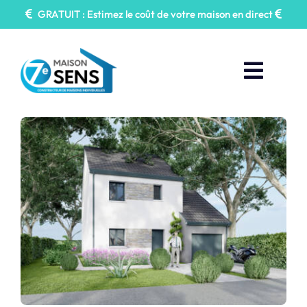
Passer
GRATUIT : Estimez le coût de votre maison en direct
au
contenu
Toggl
Naviga
Faire construire
Nos Annonces
Maisons 7e Sens
Prendre Rendez-vous
Contactez-nous