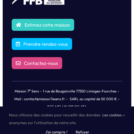
Estimez votre maison
Prendre rendez-vous
Contactez-nous
e
Maison 7
Sens – 1 rue de Bougainville 77550 Limoges-Fourches –
Mail :
contact@maison7esens.fr
– SARL au capital de 50 000 € –
RCS MELUN 819 814 856
Nous utilisons des cookies pour recueillir des données
Les cookies
© Copyright
2026 |
Mentions légales
|
Politique de Confidentialités
anonymes sur l'utilisation de notre site.
des Données
| Tous droits réservés | Propulsé by
Oricom®
J'ai compris !
Refuser