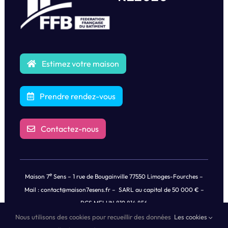
Estimez votre maison
Prendre rendez-vous
Contactez-nous
e
Maison 7
Sens – 1 rue de Bougainville 77550 Limoges-Fourches –
Mail :
contact@maison7esens.fr
– SARL au capital de 50 000 € –
RCS MELUN 819 814 856
Nous utilisons des cookies pour recueillir des données
Les cookies
© Copyright
2026 |
Mentions légales
|
Politique de Confidentialités