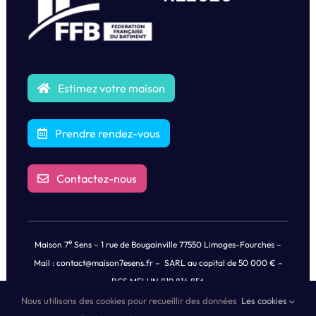
Estimez votre maison
Prendre rendez-vous
Contactez-nous
e
Maison 7
Sens – 1 rue de Bougainville 77550 Limoges-Fourches –
Mail :
contact@maison7esens.fr
– SARL au capital de 50 000 € –
RCS MELUN 819 814 856
Nous utilisons des cookies pour recueillir des données
Les cookies
© Copyright
2026 |
Mentions légales
|
Politique de Confidentialités