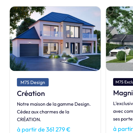
M7S Excl
M7S Exclusive
Presti
Magnifique
Élégance 
L’exclusive MAGNIFIQUE, maison
cette mai
avec combles aménagés vous ouvre
intempor
ses portes !
à parti
à partir de 165 212 €