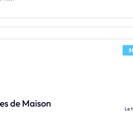
S
les de Maison
Le t