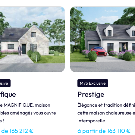
usive
M7S Dream
ge
Manihi 80
et tradition définissent
Découvrez la vaste MANIHI
son chaleureuse et
de séduisants atouts qui vo
elle.
craquer !
r de 163 110 €
à partir de 135 794 €