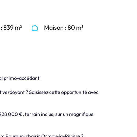
 : 839 m²
Maison : 80 m²
al primo-accédant !
t verdoyant ? Saisissez cette opportunité avec
28 000 €, terrain inclus, sur un magnifique
12 m Pourquoi choisir Ormoy-la-Rivière ?