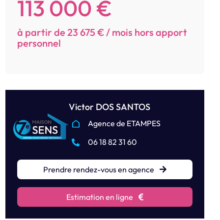
113 000 €
à partir de 23 675 € / mois hors apport
personnel
Victor DOS SANTOS
Agence de ETAMPES
06 18 82 31 60
Prendre rendez-vous en agence
Estimation en ligne