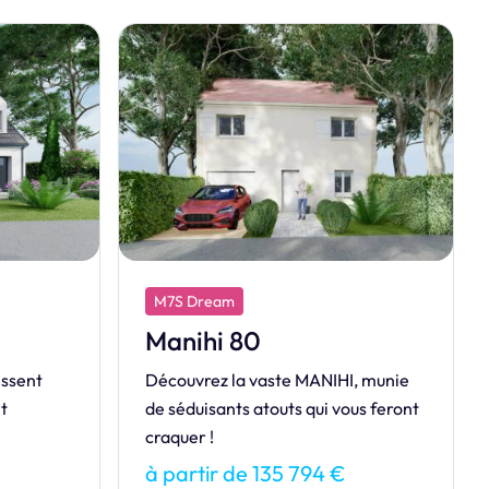
M7S Exclusive
Initiale
, munie
Style contemporain pour cette
us feront
maison familiale composée de trois
chambres à l'étage.
à partir de 137 968 €