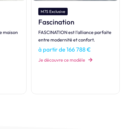
M7S Design
Création
 parfaite
Notre maison de la gamme Design.
.
Cédez aux charmes de la
CRÉATION.
à partir de 361 279 €
Je découvre ce modèle