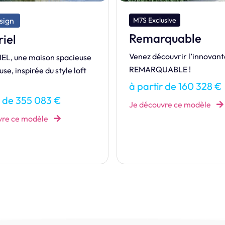
usive
M7S Exclusive
quable
Fascination
ouvrir l’innovante maison
FASCINATION est l’alliance
ABLE !
entre modernité et confort
r de 160 328 €
à partir de 166 788 €
vre ce modèle
Je découvre ce modèle