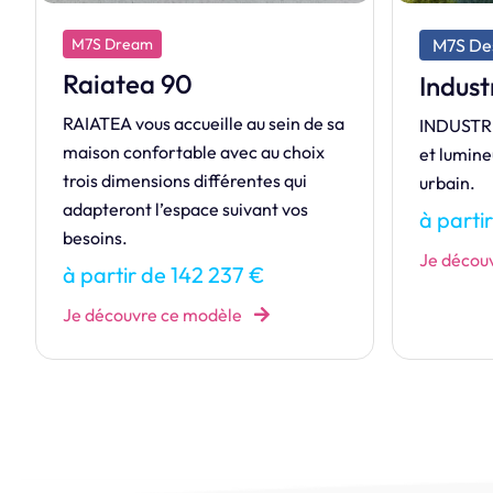
M7S Design
M7S Excl
Remar
Industriel
Venez déc
INDUSTRIEL, une maison spacieuse
REMARQU
et lumineuse, inspirée du style loft
urbain.
à parti
à partir de 355 083 €
Je décou
Je découvre ce modèle