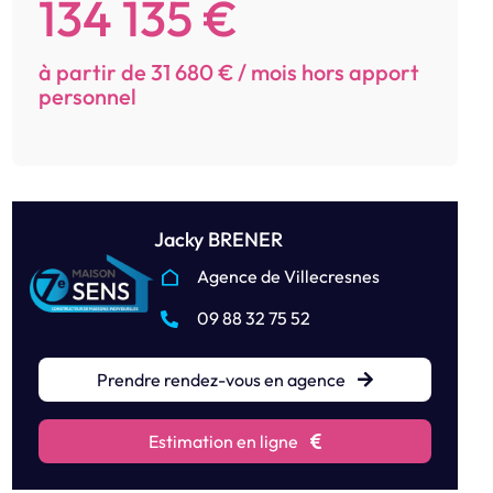
134 135 €
à partir de 31 680 € / mois hors apport
personnel
Jacky BRENER
Agence de Villecresnes
09 88 32 75 52
Prendre rendez-vous en agence
Estimation en ligne