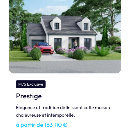
M7S Exclusive
Sublime
Véritable modèle intemporel, SUBLIME n’en
demeure pas moins moderne !
à partir de 167 188 €