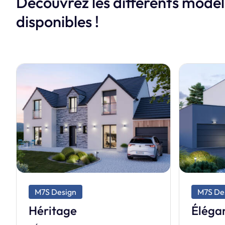
Découvrez les différents modè
disponibles !
M7S Design
M7S De
Élégance
Créat