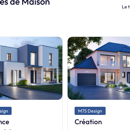
les de Maison
Le t
M7S Exclusive
sign
Prestige
ion