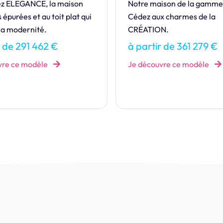
Élégance et tradition défin
ison de la gamme Design.
cette maison chaleureuse e
x charmes de la
intemporelle.
N.
à partir de 163 110 €
r de 361 279 €
Je découvre ce modèle
vre ce modèle