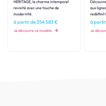
Découvrez ÉLÉGANCE, la maison
Notre ma
aux lignes épurées et au toit plat qui
Cédez au
redéfinit la modernité.
CRÉATIO
à partir de 291 462 €
à parti
Je découvre ce modèle
Je décou