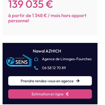
139 035 €
à partir de 1 348 € / mois hors apport
personnel
Nawal AZHICH
Agence de Limoges-Fourches
06 58 12 70 89
Prendre rendez-vous en agence
Estimation en ligne