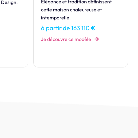
issent
Style contemporain pour cette
t
maison familiale composée de trois
chambres à l'étage.
à partir de 137 968 €
Je découvre ce modèle