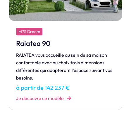
M7S Design
Loft
LOFT, une maison audacieuse où espace et
liberté prennent tout leur sens.
s
à partir de 463 328 €
Je découvre ce modèle