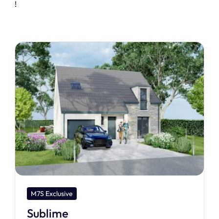
!
M7S Design
Ibiza