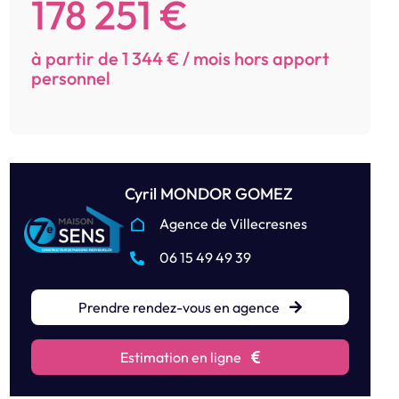
178 251 €
à partir de 1 344 € / mois hors apport
personnel
Cyril MONDOR GOMEZ
Agence de Villecresnes
06 15 49 49 39
Prendre rendez-vous en agence
Estimation en ligne