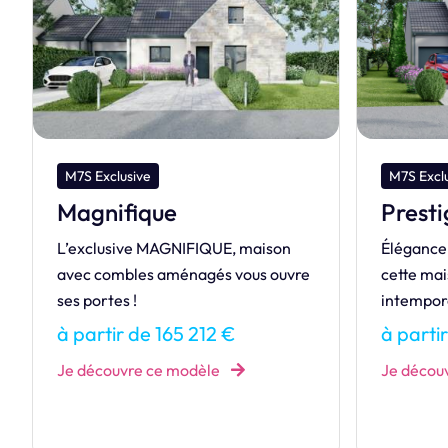
M7S Exclusive
M7S De
Prestige
Hérit
Élégance et tradition définissent
HÉRITAGE
cette maison chaleureuse et
revisité 
intemporelle.
modernit
à partir de 163 110 €
à parti
Je découvre ce modèle
Je décou