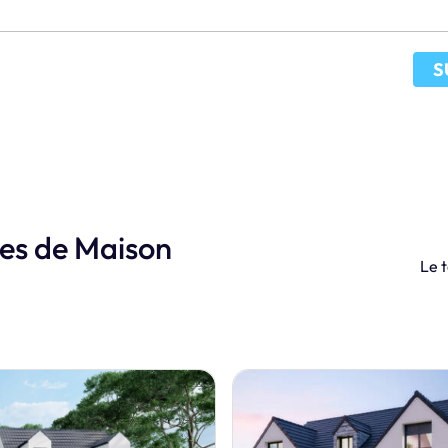
S
les de Maison
Le t