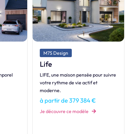
M7S Exclusive
Sublime
Véritable modèle intemporel,
ur suivre
SUBLIME n’en demeure pas moins
t
moderne !
à partir de 167 188 €
Je découvre ce modèle