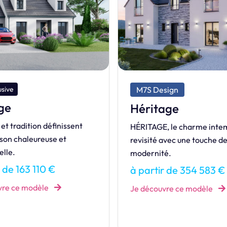
sign
M7S Design
age
Life
, le charme intemporel
LIFE, une maison pensée po
avec une touche de
votre rythme de vie actif e
é.
moderne.
r de 354 583 €
à partir de 379 384 €
vre ce modèle
Je découvre ce modèle