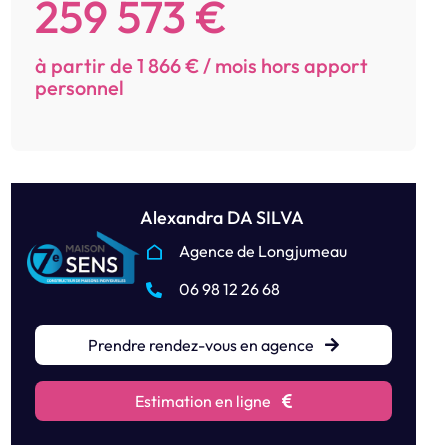
259 573 €
à partir de 1 866 € / mois hors apport
personnel
Alexandra DA SILVA
Agence de Longjumeau
06 98 12 26 68
Prendre rendez-vous en agence
Estimation en ligne