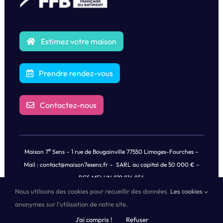
Estimez votre maison
Prendre rendez-vous
Contactez-nous
e
Maison 7
Sens – 1 rue de Bougainville 77550 Limoges-Fourches –
Mail :
contact@maison7esens.fr
– SARL au capital de 50 000 € –
RCS MELUN 819 814 856
Nous utilisons des cookies pour recueillir des données
Les cookies
© Copyright
2026 |
Mentions légales
|
Politique de Confidentialités
anonymes sur l'utilisation de notre site.
des Données
| Tous droits réservés | Propulsé by
Oricom®
J'ai compris !
Refuser