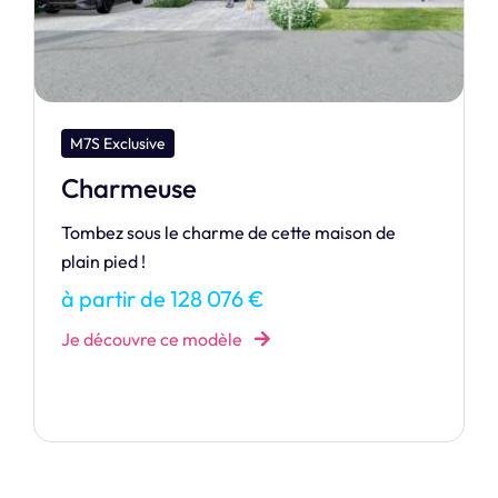
M7S Dream
Manihi 80
Découvrez la vaste MANIHI, munie de
séduisants atouts qui vous feront craquer !
à partir de 135 794 €
Je découvre ce modèle