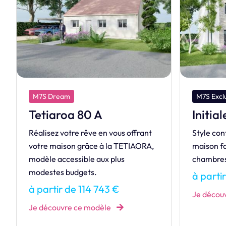
M7S Exclusive
M
Initiale
T
rant
Style contemporain pour cette
Réa
ORA,
maison familiale composée de trois
vo
chambres à l'étage.
mod
mo
à partir de 137 968 €
à 
Je découvre ce modèle
Je