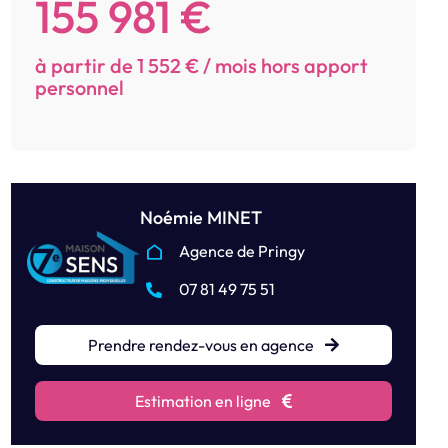
155 981 €
à partir de 1 552 € / mois hors apport
personnel
Noémie MINET
Agence de Pringy
07 81 49 75 51
Prendre rendez-vous en agence
Estimation en ligne