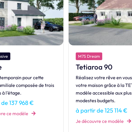
7S Dream
M7S Design
etiaroa 90
Life
lisez votre rêve en vous offrant
LIFE, une maison pen
tre maison grâce à la TETIAORA,
votre rythme de vie a
èle accessible aux plus
moderne.
destes budgets.
à partir de 379 
partir de 125 114 €
Je découvre ce mod
 découvre ce modèle