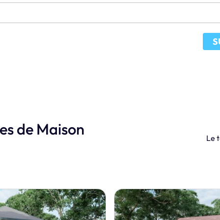
S
les de Maison
Le t